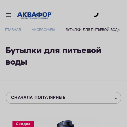
0
ГЛАВНАЯ
АКСЕССУАРЫ
БУТЫЛКИ ДЛЯ ПИТЬЕВОЙ ВОДЫ
ДЛЯ ПИТЬЕВОЙ ВОДЫ
СМЕННЫЕ МОДУЛИ
Бутылки для питьевой
ДЛЯ ВАННОЙ
воды
В КОТТЕДЖ
ДЛЯ БИЗНЕСА
АКСЕССУАРЫ
АКЦИИ
СНАЧАЛА ПОПУЛЯРНЫЕ
ДОСТАВКА
УСЛУГИ
Скидка