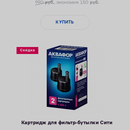
990
руб.
, экономия 150
руб.
Безопасные материалы
КУПИТЬ
Скидка
Картридж для фильтр-бутылки Сити