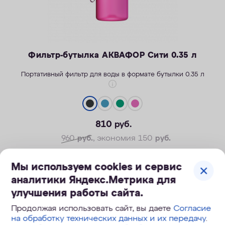
Фильтр-бутылка АКВАФОР Сити 0.35 л
Портативный фильтр для воды в формате бутылки 0.35 л
810
руб.
Легкость активной жизни
Надежность корпуса
960
руб.
, экономия 150
руб.
Безопасные материалы
Мы используем cookies и сервис
КУПИТЬ
аналитики Яндекс.Метрика для
улучшения работы сайта.
Продолжая использовать сайт, вы даете
Согласие
на обработку технических данных и их передачу
.
Скидка