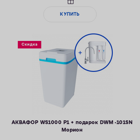
марганца — 5 мг/л
— Объем воды/соли на регенерацию от 43 литров / 0,8 кг
КУПИТЬ
— Удаляет сероводород до 1 мг/л
Скидка
АКВАФОР WS1000 P1 + подарок DWM -101SN
Морион