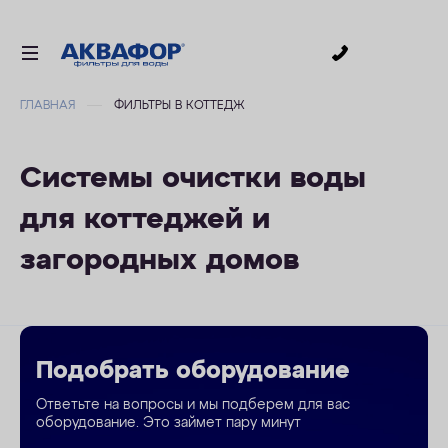
0
ГЛАВНАЯ
ФИЛЬТРЫ В КОТТЕДЖ
ДЛЯ ПИТЬЕВОЙ ВОДЫ
СМЕННЫЕ МОДУЛИ
Системы очистки воды
ДЛЯ ВАННОЙ
для коттеджей и
В КОТТЕДЖ
загородных домов
ДЛЯ БИЗНЕСА
АКСЕССУАРЫ
АКЦИИ
Подобрать оборудование
ДОСТАВКА
Ответьте на вопросы и мы подберем для вас
оборудование. Это займет пару минут
УСЛУГИ