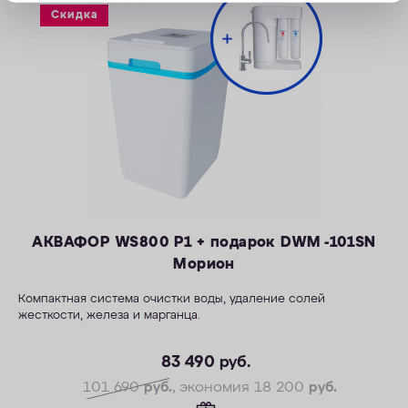
Скидка
АКВАФОР WS800 P1 + подарок DWM -101SN
Морион
Компактная система очистки воды, удаление солей
жесткости, железа и марганца.
— Производительность раб./макс. — 1,5/2,3 м3/ч
— Максимальная удаляемая жесткость — 28 мг-экв/л
83 490
руб.
— Максимальная удаляемая концентрация железа — 12 мг/л
101 690
руб.
, экономия 18 200
руб.
— Максимальная удаляемая концентрация растворенного