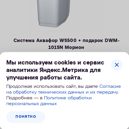
Система Аквафор WS500 + подарок DWM-
101SN Морион
Компактная система очистки воды, удаление солей
Мы используем cookies и сервис
жесткости, железа и марганца.
— Производительность раб./макс. — 1,4 / 2,1 м3/ч
аналитики Яндекс.Метрика для
— Максимальная удаляемая жесткость — 24 мг-экв/л
улучшения работы сайта.
49 990
руб.
— Максимальная удаляемая концентрация железа — 10 мг/л
Продолжая использовать сайт, вы даете
Согласие
74 990
руб.
, экономия 25 000
руб.
— Максимальная удаляемая концентрация растворенного
на обработку технических данных и их передачу
.
марганца — 3 мг/л
Подробнее — в
Политике обработки
— Объем воды/соли на регенерацию от 43 литров / 0,8 кг
персональных данных
КУПИТЬ
— Размеры 322 х 432 х 554 мм
ПОНЯТНО