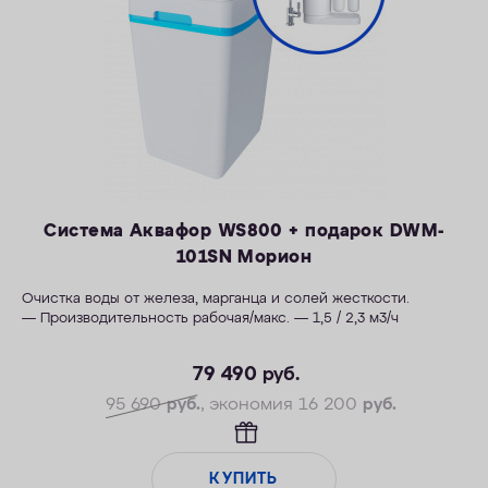
Система Аквафор WS800 + подарок DWM-
101SN Морион
Очистка воды от железа, марганца и солей жесткости.
— Производительность рабочая/макс. — 1,5 / 2,3 м3/ч
— Максимальная удаляемая жесткость — 28 мг-экв/л
79 490
руб.
— Максимальная удаляемая концентрация железа — 12 мг/л
— Максимальная удаляемая концентрация растворенного
95 690
руб.
, экономия 16 200
руб.
марганца — 5 мг/л
— Объем воды/соли на регенерацию от 66 литров / 1,0 кг
— Размеры 404 х 485 х 706 мм
КУПИТЬ