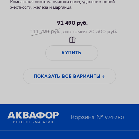
Компактная система очистки воды, удаление солей
жесткости, железа и марганца.
— Производительность раб./макс. — 1,8/2,7 м3/ч
— Максимальная удаляемая жесткость — 34 мг-экв/л
91 490
руб.
— Максимальная удаляемая концентрация железа — 14 мг/л
111 790
руб.
, экономия 20 300
руб.
— Максимальная удаляемая концентрация растворенного
марганца — 5 мг/л
— Объем воды/соли на регенерацию от 70 литров / 1,4 кг
КУПИТЬ
— Удаляет сероводород до 1 мг/л
ПОКАЗАТЬ ВСЕ ВАРИАНТЫ
Корзина №
974-380