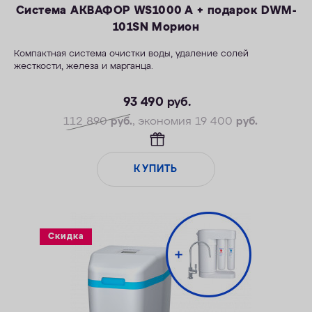
Система АКВАФОР WS1000 A + подарок DWM-
101SN Морион
Компактная система очистки воды, удаление солей
жесткости, железа и марганца.
—Производительность раб./макс. — 1,5/2,3 м3/ч
—Максимальное значение ПМО: до 10 мг О2/л
93 490
руб.
—Максимальная удаляемая жесткость — 24 мг-экв/л
112 890
руб.
, экономия 19 400
руб.
—Максимальная удаляемая концентрация железа — 5 мг/л
—Максимальная удаляемая концентрация растворенного
марганца — 3 мг/л
КУПИТЬ
—Объем воды/соли на регенерацию от 66 л/1,0 кг
Скидка